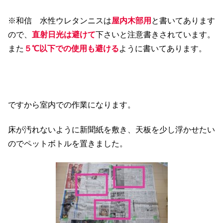
※和信 水性ウレタンニスは
屋内木部用
と書いてあります
ので、
直射日光は避けて
下さいと注意書きされています。
また
５℃以下での使用も避ける
ように書いてあります。
ですから室内での作業になります。
床が汚れないように新聞紙を敷き、天板を少し浮かせたい
のでペットボトルを置きました。