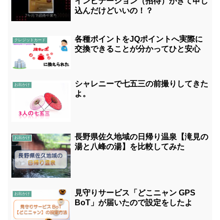
インビテーション（招待）がきて申し
込んだけどいいの！？
各種ポイントをJQポイントへ実際に
クレジットカード
交換できることが分かってひと安心
シャレニーで七五三の前撮りしてきた
お出かけ
よ。
長野県佐久地域の日帰り温泉【滝見の
お出かけ
湯と八峰の湯】を比較してみた
見守りサービス「どこニャン GPS
お出かけ
BoT」が届いたので設定をしたよ