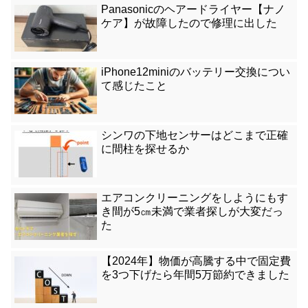
Panasonicのヘアードライヤー【ナノ
ケア】が故障したので修理に出した
iPhone12miniのバッテリー交換につい
て感じたこと
シンワの下地センサーはどこまで正確
に間柱を探せるか
エアコンクリーニングをしようにもす
き間が5㎝未満で業者探しが大変だっ
た
【2024年】物価が高騰する中で固定費
を3つ下げたら年間5万節約できました