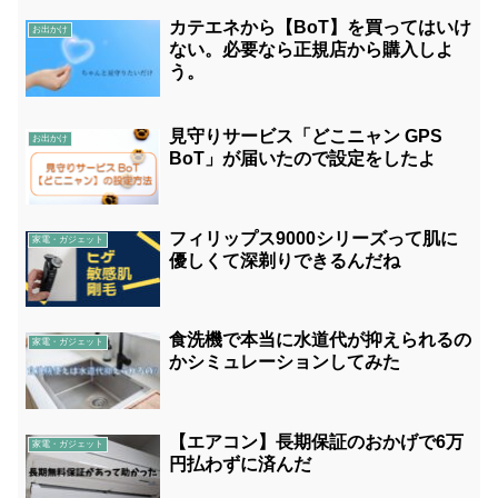
カテエネから【BoT】を買ってはいけ
お出かけ
ない。必要なら正規店から購入しよ
う。
見守りサービス「どこニャン GPS
お出かけ
BoT」が届いたので設定をしたよ
フィリップス9000シリーズって肌に
家電・ガジェット
優しくて深剃りできるんだね
食洗機で本当に水道代が抑えられるの
家電・ガジェット
かシミュレーションしてみた
【エアコン】長期保証のおかげで6万
家電・ガジェット
円払わずに済んだ