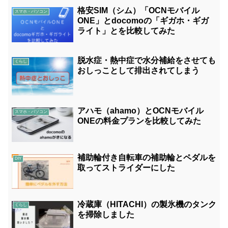
格安SIM（シム）「OCNモバイル
スマホ・パソコン
ONE」とdocomoの「ギガホ・ギガ
ライト」とを比較してみた
脱水症・熱中症で水分補給をさせても
くらし
おしっことして排出されてしまう
アハモ（ahamo）とOCNモバイル
スマホ・パソコン
ONEの料金プランを比較してみた
補助輪付き自転車の補助輪とペダルを
DIY
取ってストライダーにした
冷蔵庫（HITACHI）の製氷機のタンク
くらし
を掃除しました