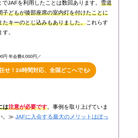
までJAFを利用したことは数回あります。
雪道
間子どもが後部座席の室内灯を付けたことに
またキーのとじ込みもありました。
これらす
ます。
00円 年会費4,000円／
お任せ！24時間対応、全国どこへでも
には
注意が必要です
。事例を取り上げていま
い。≫
JAFに入会する最大のメリットはぼっ