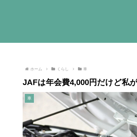
ホーム
くらし
車
JAFは年会費4,000円だけど
車