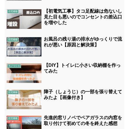
【初電気工事】タコ足配線は危ないし
住宅補修
見た目も悪いのでコンセントの差込口
を増やした
お風呂の残り湯の排水がゆっくりで流
住宅補修
れが悪い【原因と解決策】
【DIY】トイレに小さい収納棚を作っ
モノづくり
てみた
障子（しょうじ）の一部を張り替えて
住宅補修
みたよ【画像付き】
先進的窓リノベでペアガラスの内窓を
住宅補修
取り付けて初めての冬を終えた感想