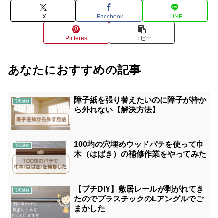
X
Facebook
LINE
Pinterest
コピー
あなたにおすすめの記事
障子紙を張り替えたいのに障子が枠か
住宅補修
ら外れない【解決方法】
100均の穴埋めウッドパテを使って巾
住宅補修
木（はばき）の補修作業をやってみた
【プチDIY】敷居レールが剥がれてき
住宅補修
たのでプラスチックのLアングルでご
まかした