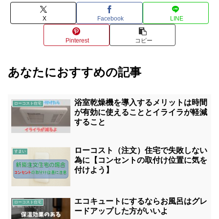
X
Facebook
LINE
Pinterest
コピー
あなたにおすすめの記事
浴室乾燥機を導入するメリットは時間
ローコスト住宅
が有効に使えることとイライラが軽減
すること
ローコスト（注文）住宅で失敗しない
すまい
為に【コンセントの取付け位置に気を
付けよう】
エコキュートにするならお風呂はグレ
ローコスト住宅
ードアップした方がいいよ